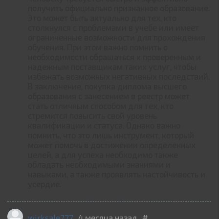
получить официально признанное образование.
Это может быть актуально для тех, кто
столкнулся с проблемами в учебе или имеет
ограниченные возможности для прохождения
обучения. При этом важно помнить о
необходимости обращаться к проверенным и
надежным поставщикам таких услуг, чтобы
избежать возможных негативных последствий.
В заключение, покупка диплома высшего
образования с занесением в реестр может
стать отличным способом для тех, кто
стремится повысить свой уровень
квалификации и статуса. Однако важно
помнить, что это лишь инструмент, который
может помочь в достижении определенных
целей, а для успеха необходимо также
обладать необходимыми знаниями и
навыками, а также проявлять настойчивость и
усердие.
wirksale777
4 месяца назад
#