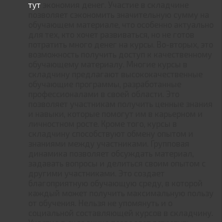
тут
экономия денег. Участие в складчине
позволяет сэкономить значительную сумму на
обучающем материале, что особенно актуально
для тех, кто хочет развиваться, но не готов
потратить много денег на курсы. Во-вторых, это
возможность получить доступ к качественному
обучающему материалу. Многие курсы в
складчину предлагают высококачественные
обучающие программы, разработанные
профессионалами в своей области. Это
позволяет участникам получить ценные знания
и навыки, которые помогут им в карьерном и
личностном росте. Кроме того, курсы в
складчину способствуют обмену опытом и
знаниями между участниками. Групповая
динамика позволяет обсуждать материал,
задавать вопросы и делиться своим опытом с
другими участниками. Это создает
благоприятную обучающую среду, в которой
каждый может получить максимальную пользу
от обучения. Нельзя не упомянуть и о
социальной составляющей курсов в складчину.