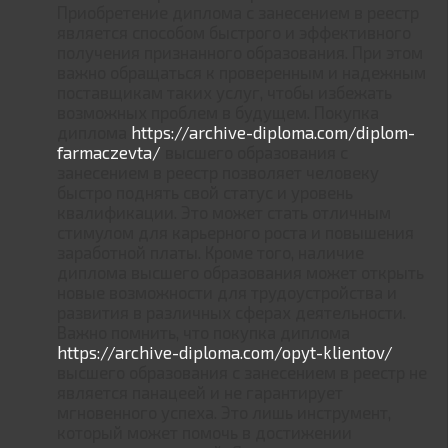
Приобретение диплома с занесением в реестр
является способом быстрого и эффективного
получения признанного образования. При этом
важно обращаться к проверенным и надежным
поставщикам таких услуг, чтобы избежать
возможных проблем в будущем. Покупка
диплома
https://archive-diploma.com/diplom-
farmaczevta/
высшего образования с
занесением в реестр позволяет человеку
быстро поднять свой статус и уровень
квалификации. Это может стать отличным
стимулом для карьерного роста и повышения
заработной платы. Кроме того, наличие
диплома высшего образования может открыть
новые возможности для трудоустройства и
развития в различных сферах деятельности.
Важно помнить, что покупка диплома
https://archive-diploma.com/opyt-klientov/
высшего образования с занесением в реестр не
является панацеей и не гарантирует
мгновенного успеха. Это лишь инструмент,
который может помочь в достижении