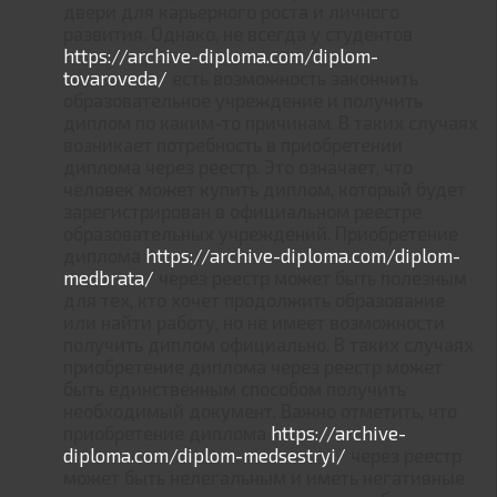
двери для карьерного роста и личного
развития. Однако, не всегда у студентов
https://archive-diploma.com/diplom-
tovaroveda/
есть возможность закончить
образовательное учреждение и получить
диплом по каким-то причинам. В таких случаях
возникает потребность в приобретении
диплома через реестр. Это означает, что
человек может купить диплом, который будет
зарегистрирован в официальном реестре
образовательных учреждений. Приобретение
диплома
https://archive-diploma.com/diplom-
medbrata/
через реестр может быть полезным
для тех, кто хочет продолжить образование
или найти работу, но не имеет возможности
получить диплом официально. В таких случаях
приобретение диплома через реестр может
быть единственным способом получить
необходимый документ. Важно отметить, что
приобретение диплома
https://archive-
diploma.com/diplom-medsestryi/
через реестр
может быть нелегальным и иметь негативные