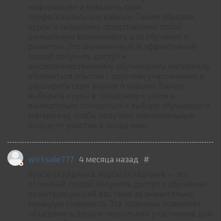
информации и повысить свои
профессиональные навыки. Таким образом,
курсы в складчину представляют собой
уникальную возможность для обучения и
развития. Это экономичный и эффективный
способ получить доступ к
высококачественному обучающему материалу,
обменяться опытом с другими участниками и
расширить свои знания и навыки. Важно
выбирать курсы в складчину с умом и
внимательно относиться к выбору обучающего
материала, чтобы получить максимальную
пользу от участия в складчине.
wirksale777
4 месяца назад
#
Курсы складчина. Курсы складчина — это
отличный способ получить доступ к обучению
по интересующей вас теме за значительно
меньшую стоимость. Эта практика позволяет
объединять деньги нескольких участников для