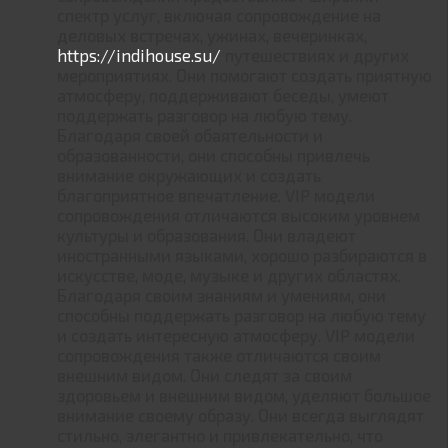
спектр услуг, включая сопровождение на
деловых встречах, ужинах, вечеринках,
https://indihouse.su/
путешествиях и других
мероприятиях. Они помогают создать приятную
атмосферу, поддерживают беседы, умеют
поддержать разговор на любую тему.
Благодаря своей обаятельности и
образованности, они способны привлечь
внимание окружающих и создать
благоприятное впечатление. VIP модели
сопровождения отличаются высоким уровнем
культуры и образования. Они владеют
иностранными языками, хорошо разбираются в
искусстве, моде, музыке и других областях.
Благодаря своим знаниям и умениям, они
способны поддержать разговор на любую тему
и создать интересную атмосферу. VIP модели
сопровождения также отличаются своим
внешним видом. Они следят за своим
здоровьем и внешним видом, уделяют большое
внимание своему образу. Они всегда выглядят
стильно, элегантно и привлекательно, что