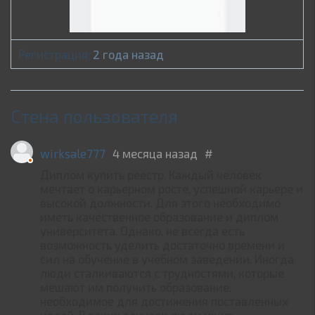
Регистрация:
2 года назад
Стена пользователя
wirksale777
4 месяца назад
#
Диплом купить реестр. Каждый человек
мечтает о карьерном росте, успешной карьере и
высокой должности. Для этого необходимо
иметь качественное образование и диплом
университета. Однако, не всегда есть
возможность уделить достаточно времени и
сил на обучение в учебном заведении. Иногда
люди сталкиваются с трудностями, которые
мешают им получить образование,
необходимое для достижения поставленных
целей. В таких случаях люди ищут