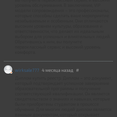
уровень обслуживания. В заключение, VIP
модели сопровождения – это профессионалы,
которые способны сделать ваше мероприятие
незабываемым и особенным. Они отличаются
высоким уровнем культуры, образования и
ответственности, что делает их идеальным
выбором для успешных и влиятельных людей.
Обратившись к ним, вы получите
первоклассный сервис и высокий уровень
комфорта.
wirksale777
4 месяца назад
#
Диплом купить реестр. Диплом – это документ,
который подтверждает успешное завершение
образовательной программы и получение
соответствующей квалификации. Он является
свидетельством о знаниях и навыках, которые
были приобретены студентом в процессе
обучения. Для многих людей диплом является
важным документом, который открывает