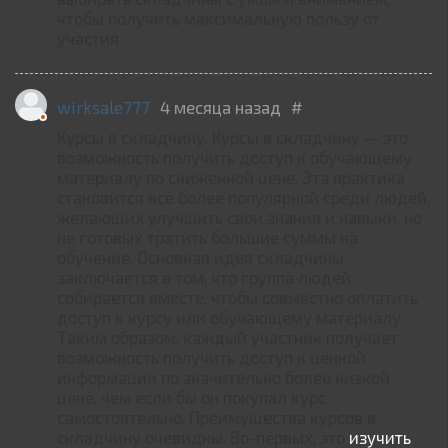
чтобы получить максимальную пользу от
участия.
wirksale777
4 месяца назад
#
Курсы в складчину. Курсы в складчину — это
возможность получить доступ к обучающему
материалу по сниженной цене. Эта практика
становится всё более популярной среди людей,
желающих улучшить свои знания и навыки, но
не готовых тратить большие суммы на
обучение. Основная идея складчины
заключается в том, что группа людей
собирается вместе, чтобы совместно оплатить
доступ к курсу или обучающему материалу.
Таким образом, каждый участник получает
возможность получить доступ к ценной
информации по значительно более низкой
цене, чем если бы он покупал курс
самостоятельно. Преимущества курсов в
складчину очевидны. Во-первых, это
изучить