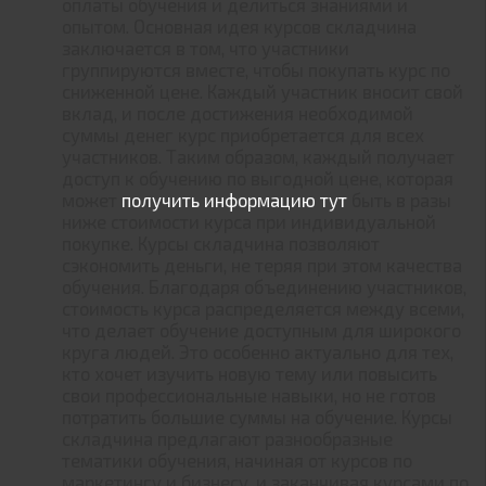
оплаты обучения и делиться знаниями и
опытом. Основная идея курсов складчина
заключается в том, что участники
группируются вместе, чтобы покупать курс по
сниженной цене. Каждый участник вносит свой
вклад, и после достижения необходимой
суммы денег курс приобретается для всех
участников. Таким образом, каждый получает
доступ к обучению по выгодной цене, которая
может
получить информацию тут
быть в разы
ниже стоимости курса при индивидуальной
покупке. Курсы складчина позволяют
сэкономить деньги, не теряя при этом качества
обучения. Благодаря объединению участников,
стоимость курса распределяется между всеми,
что делает обучение доступным для широкого
круга людей. Это особенно актуально для тех,
кто хочет изучить новую тему или повысить
свои профессиональные навыки, но не готов
потратить большие суммы на обучение. Курсы
складчина предлагают разнообразные
тематики обучения, начиная от курсов по
маркетингу и бизнесу, и заканчивая курсами по