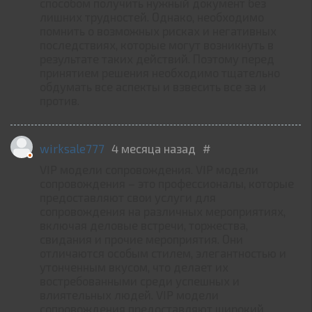
способом получить нужный документ без
лишних трудностей. Однако, необходимо
помнить о возможных рисках и негативных
последствиях, которые могут возникнуть в
результате таких действий. Поэтому перед
принятием решения необходимо тщательно
обдумать все аспекты и взвесить все за и
против.
wirksale777
4 месяца назад
#
VIP модели сопровождения. VIP модели
сопровождения – это профессионалы, которые
предоставляют свои услуги для
сопровождения на различных мероприятиях,
включая деловые встречи, торжества,
свидания и прочие мероприятия. Они
отличаются особым стилем, элегантностью и
утонченным вкусом, что делает их
востребованными среди успешных и
влиятельных людей. VIP модели
сопровождения предоставляют широкий