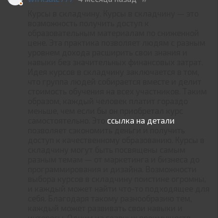
Курсы в складчину. Курсы в складчину — это
возможность получить доступ к
образовательным материалам по сниженной
цене. Эта практика позволяет людям с разным
уровнем дохода расширить свои знания и
навыки без значительных финансовых затрат.
Идея курсов в складчину заключается в том,
что группа людей собирается вместе и делит
стоимость обучения на всех участников. Таким
образом, каждый человек платит гораздо
меньше, чем если бы он приобретал курс
самостоятельно. Это
ссылка на детали
позволяет сэкономить деньги и получить
доступ к качественному образованию. Курсы в
складчину могут быть посвящены самым
разным темам — от маркетинга и бизнеса до
программирования и дизайна. Возможности
выбора курсов в складчину поистине огромны,
и каждый может найти что-то подходящее для
себя. Благодаря такому разнообразию тем,
каждый может развивать свои навыки и
интересы. Одним из главных преимуществ