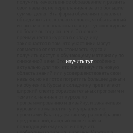
получить качественное образование и развить
свои навыки, не переплачивая за это большие
суммы денег. Эта форма обучения позволяет
объединить несколько человек, чтобы каждый
из них мог воспользоваться доступом к курсам
по более выгодной цене. Основное
преимущество курсов в складчину
заключается в том, что участники могут
совместно оплатить стоимость курса и
получить доступ к обучающему материалу по
сниженной цене. Это
изучить тут
особенно
актуально для тех, кто хочет изучить новую
область знаний или усовершенствовать свои
навыки, но не готов потратить большие деньги
на обучение. Курсы в складчину предлагают
широкий спектр образовательных программ и
тематик, начиная от курсов по
программированию и дизайну, и заканчивая
курсами по маркетингу и управлению
проектами. Благодаря такому разнообразию
предложений, каждый может найти
подходящий ему курс и получить
необходимые знания и навыки. Участие в