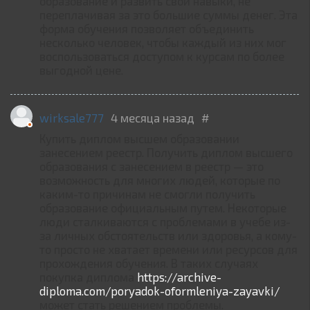
образование и развить свои навыки, не
переплачивая за это большие суммы денег. Эта
форма обучения позволяет объединить
несколько человек, чтобы каждый из них мог
воспользоваться доступом к курсам по более
выгодной цене.
wirksale777
4 месяца назад
#
Купить диплом высшем образовании
занесением реестр. Получить диплом высшего
образования с занесением в реестр — это
возможность для многих людей, которые по
каким-то причинам не смогли получить
образование официальным путем. Некоторые
люди сталкиваются с проблемами в учебе из-
за личных обстоятельств или здоровья, а кому-
то просто не хватает времени или ресурсов для
прохождения обучения. В таких случаях
покупка диплома
https://archive-
diploma.com/poryadok-oformleniya-zayavki/
может стать решением проблемы.