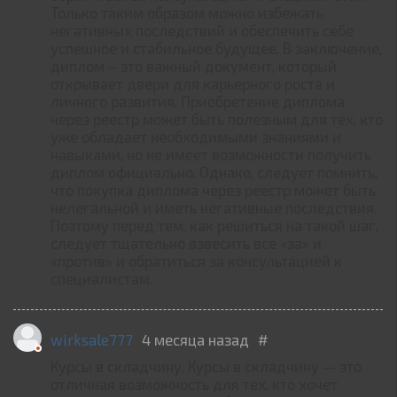
Только таким образом можно избежать
негативных последствий и обеспечить себе
успешное и стабильное будущее. В заключение,
диплом – это важный документ, который
открывает двери для карьерного роста и
личного развития. Приобретение диплома
через реестр может быть полезным для тех, кто
уже обладает необходимыми знаниями и
навыками, но не имеет возможности получить
диплом официально. Однако, следует помнить,
что покупка диплома через реестр может быть
нелегальной и иметь негативные последствия.
Поэтому перед тем, как решиться на такой шаг,
следует тщательно взвесить все «за» и
«против» и обратиться за консультацией к
специалистам.
wirksale777
4 месяца назад
#
Курсы в складчину. Курсы в складчину — это
отличная возможность для тех, кто хочет