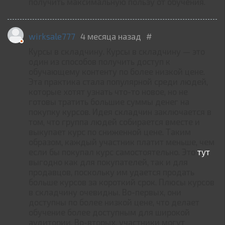
получить максимальную пользу от обучения.
wirksale777
4 месяца назад
#
Курсы в складчину. Курсы в складчину — это
один из способов получить доступ к
обучающему контенту по более низкой цене.
Эта практика стала популярной среди людей,
которые хотят узнать что-то новое, но не
готовы тратить большие суммы денег на
покупку курсов. Идея складчин заключается в
том, что группа людей собирается вместе и
выкупает курс по сниженной цене. Таким
образом, каждый участник платит меньше, чем
если бы покупал курс самостоятельно. Это
тут
выгодно как для покупателей, так и для
продавцов, поскольку им удается продать
больше курсов за короткий срок. Плюсы курсов
в складчину очевидны. Во-первых, они
доступны по более низкой цене, что делает
обучение более доступным для широкой
аудитории. Во-вторых, участники могут