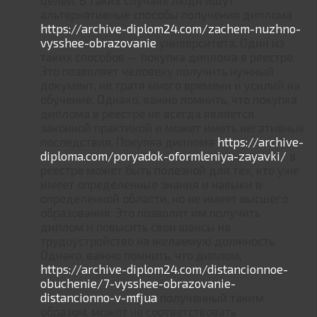
альтернативные способы получения диплома
https://archive-diplom24.com/zachem-nuzhno-
vysshee-obrazovanie
университета. Один из
таких способов — покупка диплома в реестре.
Это позволяет человеку получить нужный
документ, не тратя много времени и усилий на
обучение. Однако, важно помнить, что покупка
диплома в реестре не всегда является
законной практикой и может иметь негативные
последствия. Покупка диплома
https://archive-
diploma.com/poryadok-oformleniya-zayavki/
в
реестре может быть полезной для тех, кто уже
имеет определенные знания и навыки в
определенной области, но не имеет высшего
образования. Это позволит им получить
диплом и повысить свои шансы на
трудоустройство на желаемую должность.
Однако, важно помнить, что диплом,
https://archive-diplom24.com/distancionnoe-
obuchenie/7-vysshee-obrazovanie-
distancionno-v-mfjua
полученный таким
образом, может не соответствовать