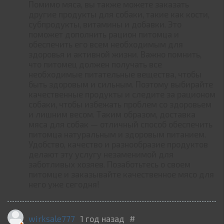
Помимо мяса, вы также можете заказать
другие продукты для собаки, такие как кости,
субпродукты, витамины и добавки. Это
поможет дополнить рацион питомца и
обеспечить его всем необходимым для
здоровья и активной жизни. Важно помнить,
что питомец должен получать все
необходимые питательные вещества, чтобы
быть здоровым и сильным. Поэтому выбирайте
качественные продукты и следите за рационом
собаки, чтобы избежать проблем со здоровьем
и лишним весом. Таким образом, доставка
мяса для собак — отличный способ обеспечить
питомца натуральным и здоровым питанием.
Удобство, качество и разнообразие продуктов
делают эту услугу незаменимой для
заботливых хозяев. Позаботьтесь о своем
питомце и заказывайте качественное мясо для
него уже сегодня!
wirksale777
1 год назад
#