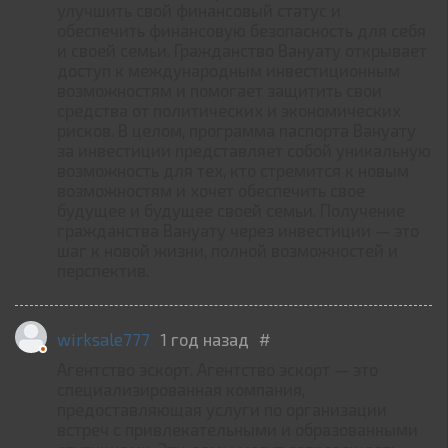
улучшить свой финансовый статус и
обеспечить финансовую безопасность для себя
и своей семьи. Гражданство Вануату открывает
доступ к международным инвестиционным
возможностям и помогает защитить свои
средства от политических и экономических
рисков. В целом, программа паспорта Вануату
за инвестиции представляет собой уникальную
возможность для тех, кто стремится к новым
возможностям и хочет обеспечить свое
будущее и будущее своей семьи. Получение
гражданства Вануату через инвестиции — это
шаг к новой жизни, полной возможностей и
перспектив.
wirksale777
1 год назад
#
Агентство эскорт. Агентство эскорт — это
специализированная компания,
предоставляющая услуги по организации
встреч с привлекательными и образованными