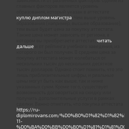
главных факторов является уровень
образования, который указан в аттестате
куплю диплом магистра
. Чем выше уровень
образования (например, высшее образование),
тем выше будет цена за покупку аттестата.
Также цена может зависеть от региона, в
котором вы приобретаете аттестат,
читать
дальше
и от рейтинга учебного заведения, из
которого он был получен. В среднем цена за
покупку аттестата может колебаться от
нескольких тысяч до нескольких десятков
тысяч долларов. Однако стоит помнить, что это
лишь приблизительные цифры, и реальные
цены могут быть как выше, так и ниже
указанных сумм. Кроме того, существует
возможность договориться на скидку или
получить дополнительные услуги в рамках
сделки. Важно отметить, что покупка аттестата
https://ru-
diplomirovans.com/%D0%B0%D1%82%D1%82%
11-
%D0%BA%D0%BB%D0%B0%D1%81%D1%81%D0