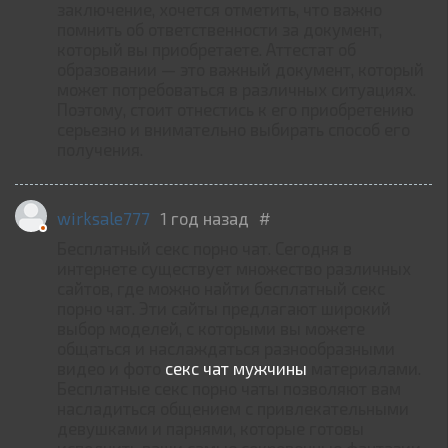
заключение, хочется отметить, что важно
помнить об ответственности за документ,
который вы приобретаете. Аттестат об
образовании — это важный документ, который
может потребоваться в различных ситуациях.
Поэтому, стоит отнестись к его приобретению
серьезно и внимательно выбирать способ его
получения.
wirksale777
1 год назад
#
Бесплатный секс порно чат. Сегодня в
интернете существует множество различных
сайтов, где можно найти бесплатный секс
порно чат. Эти сайты предлагают широкий
выбор моделей, с которыми вы можете
общаться и наслаждаться разнообразными
видео и фото
секс чат мужчины
материалами.
Бесплатные секс порно чаты позволяют вам
насладиться общением с привлекательными
девушками и парнями, которые готовы
исполнить ваши самые сокровенные фантазии.