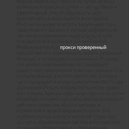
Аренда мобильных прокси на сутки. Аренда
мобильных прокси на сутки — это удобный и
эффективный способ обеспечить себе
безопасность и анонимность в интернете.
Многие пользователи сети задумываются о
защите своих данных и личной информации,
так как в современном мире угрозы в сети
становятся все более острой проблемой.
Мобильные прокси
прокси проверенный
предоставляют возможность скрыть реальный
IP-адрес и использовать анонимный IP-адрес,
что делает невозможным отслеживание
вашего местоположения и личных данных. Это
особенно важно для пользователей, которые
часто пользуются открытыми сетями Wi-Fi, где
данные могут быть подвергнуты риску кражи
или взлома. Аренда мобильных прокси на сутки
позволяет получить доступ к заблокированным
сайтам и сервисам, обойти цензуру и
ограничения провайдеров интернета. Это
особенно актуально для жителей стран, где
доступ к определенным сайтам или сервисам
ограничен. Эффективное использование