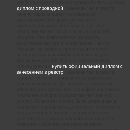
необходимые печати и подписи. Купить диплом
диплом с проводкой
с занесением в реестр
можно через специализированные
организации, которые занимаются
предоставлением подобных услуг. Эти
компании имеют опыт и знания в данной
области, что позволяет им оформить
документы быстро и качественно. Таким
образом, вы можете получить диплом о
высшем образовании без лишних затрат
времени и усилий. Однако, перед тем как
купить диплом
купить официальный диплом с
занесением в реестр
с занесением в реестр,
следует обратить внимание на несколько
важных моментов. Во-первых, необходимо
убедиться в надежности и профессионализме
компании, которая предоставляет данную
услугу. Только так можно быть уверенным в
качестве получаемого документа. Во-вторых,
перед тем как приобрести диплом, стоит
уточнить все детали и условия сделки. Это
позволит избежать недоразумений и
конфликтов в будущем. Также стоит помнить,