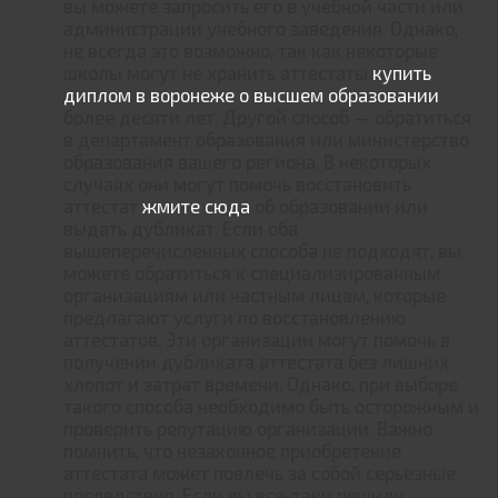
вы можете запросить его в учебной части или
администрации учебного заведения. Однако,
не всегда это возможно, так как некоторые
школы могут не хранить аттестаты
купить
диплом в воронеже о высшем образовании
более десяти лет. Другой способ — обратиться
в департамент образования или министерство
образования вашего региона. В некоторых
случаях они могут помочь восстановить
аттестат
жмите сюда
об образовании или
выдать дубликат. Если оба
вышеперечисленных способа не подходят, вы
можете обратиться к специализированным
организациям или частным лицам, которые
предлагают услуги по восстановлению
аттестатов. Эти организации могут помочь в
получении дубликата аттестата без лишних
хлопот и затрат времени. Однако, при выборе
такого способа необходимо быть осторожным и
проверить репутацию организации. Важно
помнить, что незаконное приобретение
аттестата может повлечь за собой серьезные
последствия. Если вы все-таки решили