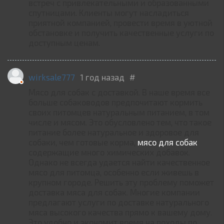
встреч с привлекательными и образованными
спутницами. Клиенты могут насладиться
приятной компанией, провести время в уютной
обстановке и получить качественные услуги по
доступным ценам.
wirksale777
1 год назад
#
Мясо для собак с доставкой. В наше время все
больше собаководов предпочитают кормить
своих питомцев натуральным питанием, в том
числе и мясом. Это обусловлено тем, что такое
питание более натуральное и здоровое для
собаки, чем готовые корма,
мясо для собак
содержащие много химических добавок.
Однако не всегда удается найти качественное
мясо для питомца, особенно если живешь в
крупном городе. Решить эту проблему поможет
доставка мяса для собак. Многие компании
предлагают услуги по доставке натурального
мяса высокого качества прямо к вашему дому.
Это удобно и экономит время на походы по