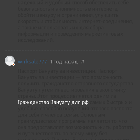
надежный и удобный способ обеспечить себе
безопасность и анонимность в интернете,
обойти цензуру и ограничения, улучшить
скорость и стабильность интернет-соединения,
а также использовать их для сбора
информации и проведения маркетинговых
исследований.
wirksale777
1 год назад
#
Паспорт Вануату за инвестиции. Паспорт
Вануату за инвестиции — это возможность
получить гражданство островного государства
Вануату путем инвестирования в экономику
страны. Этот процесс является одним из
Гражданство Вануату для рф
самых быстрых и
удобных способов получения второго паспорта
для себя и членов семьи. Основным
преимуществом программы является то, что
она предоставляет возможность жить, работать
и путешествовать по всему миру без
ограничений. Паспорт Вануату за инвестиции