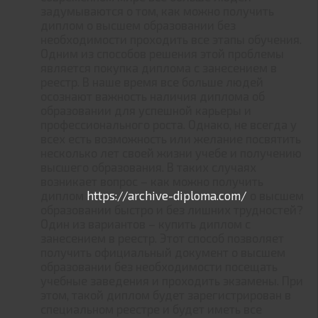
задумываются о том, как можно получить
диплом о высшем образовании без
необходимости проходить все этапы обучения.
Одним из способов решения этой проблемы
является покупка диплома с занесением в
реестр. В наше время все больше людей
осознают важность наличия диплома об
образовании для успешной карьеры и
профессионального роста. Однако, не всегда у
всех есть возможность или желание посвятить
несколько лет своей жизни учебе и получению
высшего образования. В таких случаях
возникает вопрос – как можно получить
диплом
https://archive-diploma.com/
о высшем
образовании быстро и без лишних трудностей?
Один из вариантов – купить диплом с
занесением в реестр. Этот способ позволяет
получить официальный документ о высшем
образовании без необходимости посещать
учебные заведения и проходить экзамены. При
этом, такой диплом будет зарегистрирован в
специальном реестре и будет иметь все