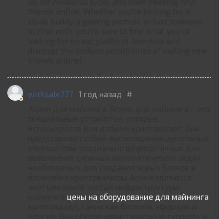
up for Amalocus today and start meeting new
friends online. Whether you're looking for a
study buddy, a gaming partner, or just someone
to chat with, you're sure to find what you're
looking for on our platform. Join now and
discover the endless possibilities of making new
friends online!
wirksale777
1 год назад
#
Асики для майнинга. Асики для майнинга – это
специальные устройства, которые
используются для добычи криптовалют. Они
представляют собой высокопроизводительные
компьютеры, специально разработанные для
выполнения сложных математических задач,
необходимых для создания новых блоков в
блокчейне криптовалюты. Асики являются
неотъемлемой частью инфраструктуры
майнинга
цены на оборудование для майнинга
криптовалют, таких как биткоин, эфириум и
другие. Они обеспечивают высокую скорость и