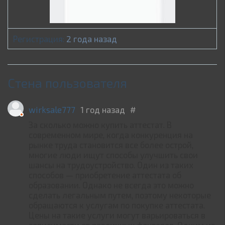
Регистрация:
2 года назад
Стена пользователя
wirksale777
1 год назад
#
За сколько можно купить аттестат. В
современном мире, когда конкуренция на
рынке труда становится все более острой,
многие люди ищут способы улучшить свои
шансы на трудоустройство. Один из таких
способов — приобретение аттестата об
образовании. Однако не всегда это можно
сделать легальным путем, поэтому некоторые
обращаются к услугам по покупке аттестата.
Цены на такие услуги могут варьироваться в
зависимости от различных факторов. Одним из