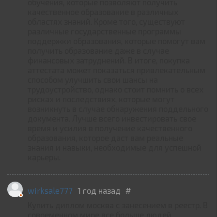
обучения, которые позволяют получить
качественное образование в различных
областях знаний. Кроме того, существуют
различные государственные программы
поддержки образования, которые помогут вам
получить образование даже в случае
финансовых затруднений. В итоге, покупка
аттестата может показаться привлекательным
способом улучшить свои шансы на
трудоустройство, однако стоит помнить о всех
рисках и последствиях, которые могут
возникнуть в случае обнаружения поддельного
документа. Лучше всего инвестировать свое
время и усилия в получение качественного
образования, которое даст вам реальные
знания и навыки, необходимые для успешной
карьеры.
wirksale777
1 год назад
#
Купить диплом москва с занесением в реестр. В
современном мире все больше людей