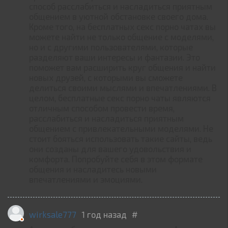
способ расслабиться и насладиться приятным
общением в уютной обстановке своего дома.
Кроме того, на бесплатных секс порно чатах вы
можете найти не только общение с моделями,
но и с другими пользователями, которые
разделяют ваши интересы и фантазии. Это
поможет вам расширить круг общения и найти
новых друзей, с которыми вы сможете
делиться своими мыслями и впечатлениями. В
целом, бесплатные секс порно чаты являются
отличным способом провести время,
расслабиться и насладиться приятным
общением с привлекательными моделями. Не
стоит бояться использовать такие сайты, ведь
они созданы для вашего удовольствия и
комфорта. Попробуйте себя в этом формате
общения и насладитесь новыми
впечатлениями и эмоциями.
wirksale777
1 год назад
#