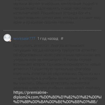
музыка звучит в сердцах миллионов людей и
продолжает вдохновлять новое поколение
исполнителей. Российская эстрада богата
талантливыми артистами, которые делают мир
ярче и красивее своими песнями.
wirksale777
1 год назад
#
Где купить аттестат. Иногда возникают
ситуации, когда человеку требуется аттестат
об образовании, но по различным причинам его
утеряли или не сохранили. В таком случае
возникает вопрос: где можно приобрести новый
аттестат? Существует несколько способов
получить аттестат об образовании. Один из них
— обратиться в учебное заведение, в котором
вы учились. Обычно аттестаты хранятся в
архивах школ или учебных заведений, поэтому
https://premialnie-
diplom24.com/%D0%B0%D1%82%D1%82%D0%B
%D1%88%D0%BA%D0%BE%D0%BB%D1%8B/