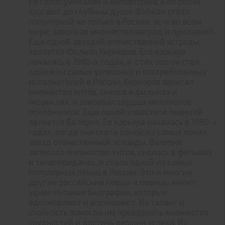
Ее голос уникален и неповторим, а ее песни
трогают до глубины души. Фабиан стала
популярной не только в России, но и во всем
мире, завоевав множество наград и признаний.
Еще одной звездой отечественной эстрады
является Филипп Киркоров. Его карьера
началась в 1980-х годах, и с тех пор он стал
одним из самых успешных и востребованных
исполнителей в России. Киркоров записал
множество хитов, снялся в фильмах и
мюзиклах, и завоевал сердца миллионов
поклонников. Еще одной известной певицей
является Валерия. Ее карьера началась в 1990-х
годах, когда она стала одной из самых ярких
звезд отечественной эстрады. Валерия
записала множество хитов, снялась в фильмах
и телепередачах, и стала одной из самых
популярных певиц в России. Эти и многие
другие российские певцы и певицы имеют
удивительные биографии, которые
вдохновляют и восхищают. Их талант и
стойкость помогли им преодолеть множество
трудностей и достичь вершин успеха. Их