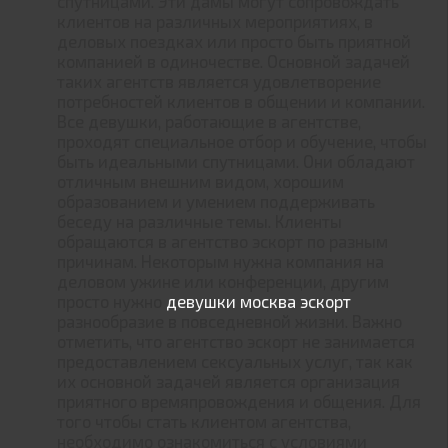
спутницами. Эти дамы могут сопровождать
клиентов на различных мероприятиях, в
деловых поездках или просто быть приятной
компанией в одиночестве. Основной задачей
таких агентств является удовлетворение
потребностей клиентов в общении и компании.
Все девушки, работающие в агентстве,
проходят специальное отбор и обучение, чтобы
быть идеальными спутницами. Они обладают
отличным внешним видом, хорошим
образованием и умением поддерживать
беседу на различные темы. Клиенты
обращаются в агентство эскорт по разным
причинам. Некоторым нужна компания на
деловом ужине или конференции, другим
просто нужно
девушки москва эскорт
разнообразие в повседневной жизни. Важно
отметить, что агентство эскорт не занимается
предоставлением сексуальных услуг, так как
их основной задачей является организация
приятного времяпровождения и общения. Для
того чтобы стать клиентом агентства,
необходимо ознакомиться с условиями