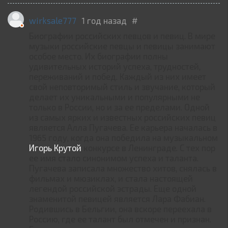
wirksale777
1 год назад
#
Биографии российских певцов и певиц. В мире
музыки российские певцы и певицы занимают
особое место. Их биографии полны
удивительных историй успеха, трудностей,
переживаний и побед. Каждый из них имеет
свой неповторимый стиль и звучание, который
делает их уникальными и популярными не
только в России, но и за ее пределами. Одной
из самых ярких и известных российских певиц
является Алла Пугачева. Ее карьера началась в
1965 году, когда она победила на музыкальном
Игорь Крутой
конкурсе в Ленинграде. С тех пор
ее имя стало синонимом успеха и таланта.
Пугачева записала множество хитов, снялась в
фильмах и мюзиклах, и стала настоящей
легендой российской эстрады. Еще одной
знаменитой певицей является Лара Фабиан.
Родившись в Бельгии, она вскоре переехала в
Россию, где ее талант был отмечен и признан.