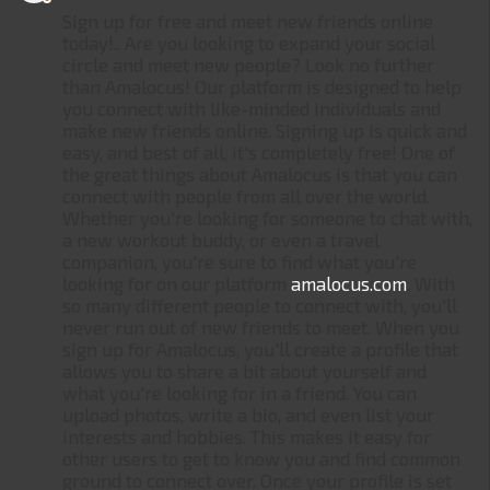
Sign up for free and meet new friends online
today!.. Are you looking to expand your social
circle and meet new people? Look no further
than Amalocus! Our platform is designed to help
you connect with like-minded individuals and
make new friends online. Signing up is quick and
easy, and best of all, it's completely free! One of
the great things about Amalocus is that you can
connect with people from all over the world.
Whether you're looking for someone to chat with,
a new workout buddy, or even a travel
companion, you're sure to find what you're
looking for on our platform
amalocus.com
. With
so many different people to connect with, you'll
never run out of new friends to meet. When you
sign up for Amalocus, you'll create a profile that
allows you to share a bit about yourself and
what you're looking for in a friend. You can
upload photos, write a bio, and even list your
interests and hobbies. This makes it easy for
other users to get to know you and find common
ground to connect over. Once your profile is set