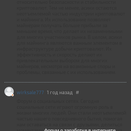
относительно безопасности и стабильности
криптовалют. Тем не менее, асики остаются
неотъемлемой частью индустрии криптовалют
и майнинга. Их использование позволяет
майнерам получать больше прибыли за
меньшее время, что делает их незаменимыми
для многих участников рынка. В целом, асики
для майнинга являются важным элементом в
инфраструктуре добычи криптовалют. Их
эффективность и скорость делают их
привлекательным выбором для многих
майнеров, несмотря на возможные споры и
проблемы, связанные с их использованием.
wirksale777
1 год назад
#
Форум о социальных сетях. Сегодня
социальные сети играют огромную роль в
жизни многих людей. Они стали неотъемлемой
частью нашего повседневного бытия, помогая
нам оставаться на связи с друзьями, делиться
моментами
форум о заработке в интернете
из