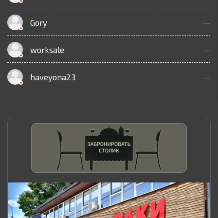
Gory
—
worksale
—
haveyona23
—