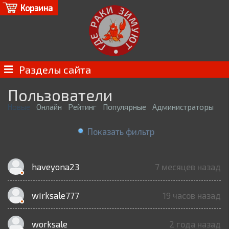
Корзина
Разделы сайта
Пользователи
Новые
Онлайн
Рейтинг
Популярные
Администраторы
Показать фильтр
haveyona23
7 месяцев назад
wirksale777
19 часов назад
worksale
2 года назад