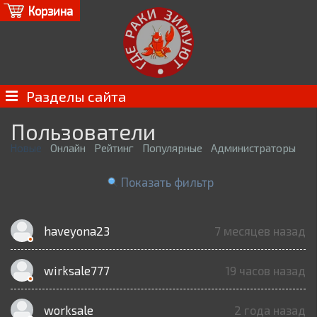
Корзина
Разделы сайта
Пользователи
Новые
Онлайн
Рейтинг
Популярные
Администраторы
Показать фильтр
haveyona23
7 месяцев назад
wirksale777
19 часов назад
worksale
2 года назад