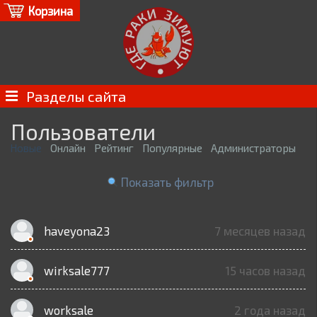
Корзина
Разделы сайта
Пользователи
Новые
Онлайн
Рейтинг
Популярные
Администраторы
Показать фильтр
haveyona23
7 месяцев назад
wirksale777
15 часов назад
worksale
2 года назад