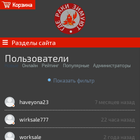
Корзина
Разделы сайта
Пользователи
Новые
Онлайн
Рейтинг
Популярные
Администраторы
Показать фильтр
haveyona23
7 месяцев назад
wirksale777
22 часа назад
worksale
2 года назад