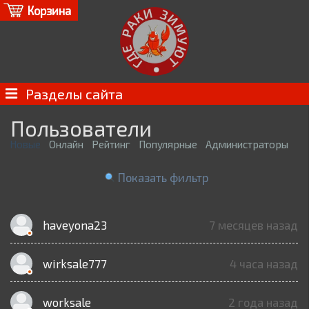
Корзина
Разделы сайта
Пользователи
Новые
Онлайн
Рейтинг
Популярные
Администраторы
Показать фильтр
haveyona23
7 месяцев назад
wirksale777
4 часа назад
worksale
2 года назад