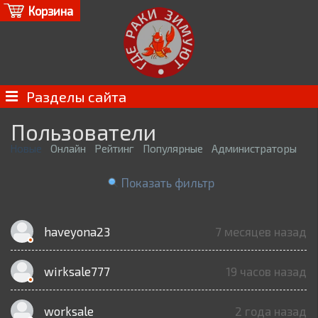
Корзина
Разделы сайта
Пользователи
Новые
Онлайн
Рейтинг
Популярные
Администраторы
Показать фильтр
haveyona23
7 месяцев назад
wirksale777
19 часов назад
worksale
2 года назад