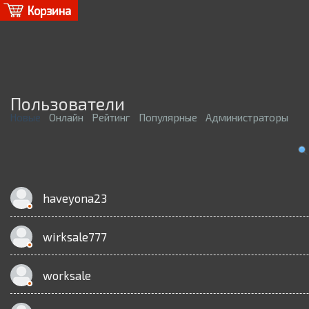
Корзина
Пользователи
Новые
Онлайн
Рейтинг
Популярные
Администраторы
haveyona23
wirksale777
worksale