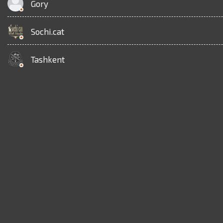
Gory
Sochi.cat
Tashkent