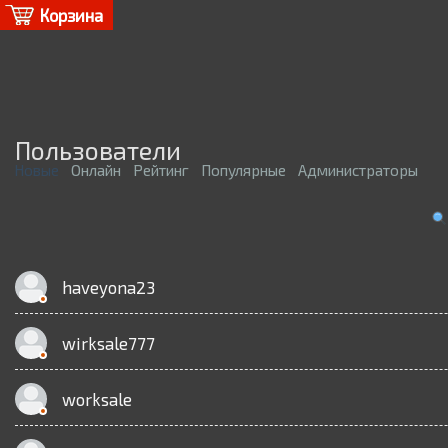
Корзина
Пользователи
Новые
Онлайн
Рейтинг
Популярные
Администраторы
haveyona23
wirksale777
worksale