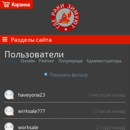
Корзина
Разделы сайта
Пользователи
Новые
Онлайн
Рейтинг
Популярные
Администраторы
Показать фильтр
haveyona23
7 месяцев назад
wirksale777
13 часов назад
worksale
2 года назад