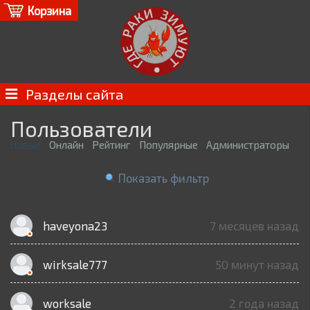
Корзина
Разделы сайта
Пользователи
Новые
Онлайн
Рейтинг
Популярные
Администраторы
Показать фильтр
haveyona23
7 месяцев назад
wirksale777
50 минут назад
worksale
2 года назад