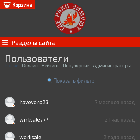
Корзина
Разделы сайта
Пользователи
Новые
Онлайн
Рейтинг
Популярные
Администраторы
Показать фильтр
haveyona23
7 месяцев назад
wirksale777
21 час назад
worksale
2 года назад