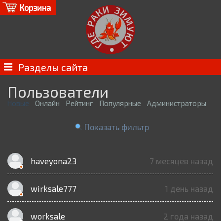
Корзина
Разделы сайта
Пользователи
Новые
Онлайн
Рейтинг
Популярные
Администраторы
Показать фильтр
haveyona23
7 месяцев назад
wirksale777
1 день назад
worksale
2 года назад