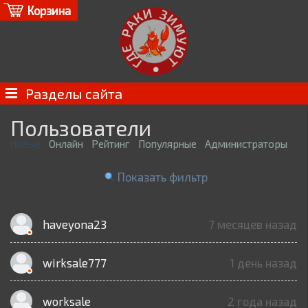
Корзина
Разделы сайта
Пользователи
Новые
Онлайн
Рейтинг
Популярные
Администраторы
Показать фильтр
haveyona23
7 месяцев назад
wirksale777
1 день назад
worksale
2 года назад