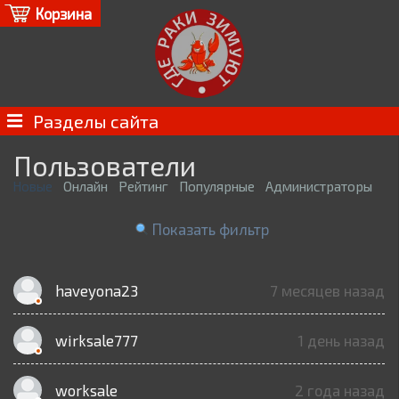
Корзина
Разделы сайта
Пользователи
Новые
Онлайн
Рейтинг
Популярные
Администраторы
Показать фильтр
haveyona23
7 месяцев назад
wirksale777
1 день назад
worksale
2 года назад