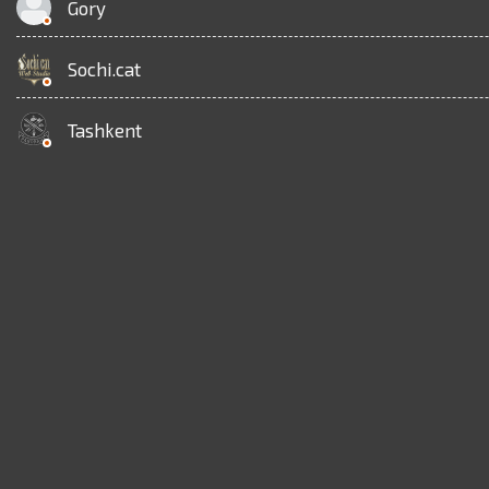
Gory
Sochi.cat
Tashkent