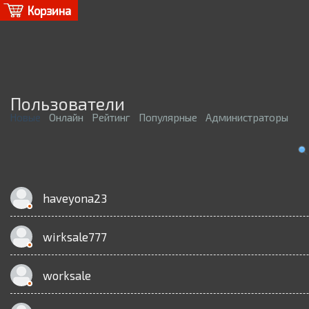
Корзина
Пользователи
Новые
Онлайн
Рейтинг
Популярные
Администраторы
haveyona23
wirksale777
worksale