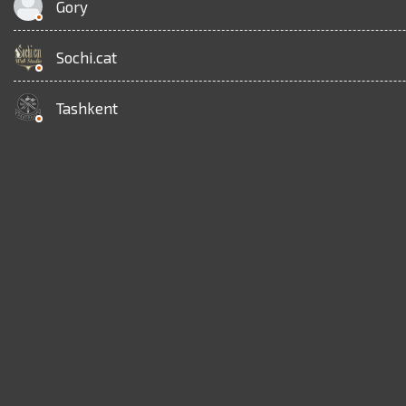
Gory
Sochi.cat
Tashkent