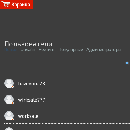
Корзина
Пользователи
Новые
Онлайн
Рейтинг
Популярные
Администраторы
haveyona23
wirksale777
worksale