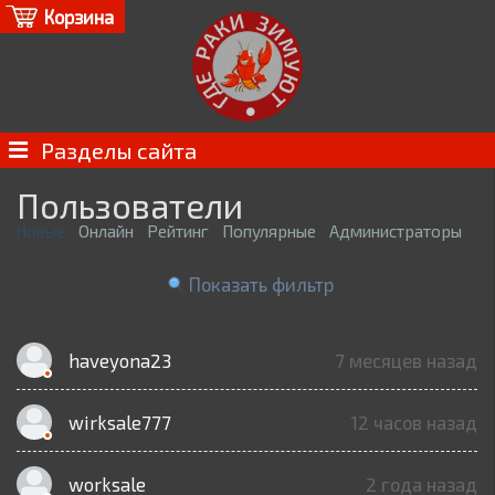
Корзина
Разделы сайта
Пользователи
Новые
Онлайн
Рейтинг
Популярные
Администраторы
Показать фильтр
haveyona23
7 месяцев назад
wirksale777
12 часов назад
worksale
2 года назад