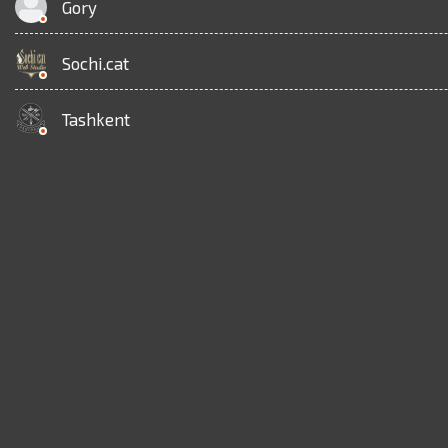
Gory
Sochi.cat
Tashkent