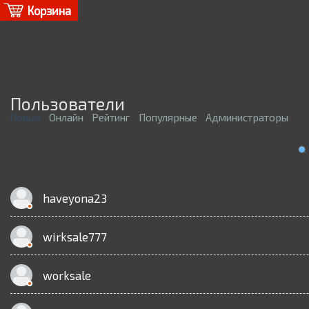
Корзина
Пользователи
Новые
Онлайн
Рейтинг
Популярные
Администраторы
haveyona23
wirksale777
worksale