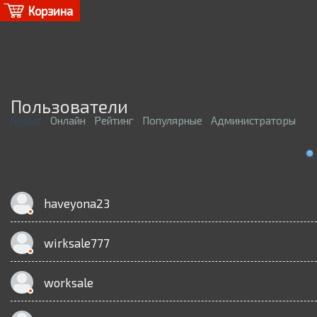
Корзина
Пользователи
Новые
Онлайн
Рейтинг
Популярные
Администраторы
haveyona23
wirksale777
worksale