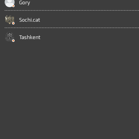
Gory
Sochi.cat
Tashkent